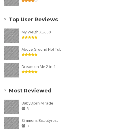
Top User Reviews
My Weigh XL-550
Above Ground Hot Tub
Dream on Me 2-in-1
Most Reviewed
BabyBjorn Miracle
3
Simmons Beautyrest
3