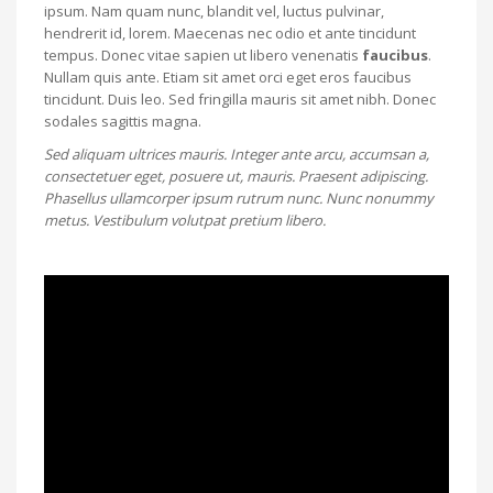
ipsum. Nam quam nunc, blandit vel, luctus pulvinar,
hendrerit id, lorem. Maecenas nec odio et ante tincidunt
tempus. Donec vitae sapien ut libero venenatis
faucibus
.
Nullam quis ante. Etiam sit amet orci eget eros faucibus
tincidunt. Duis leo. Sed fringilla mauris sit amet nibh. Donec
sodales sagittis magna.
Sed aliquam ultrices mauris. Integer ante arcu, accumsan a,
consectetuer eget, posuere ut, mauris. Praesent adipiscing.
Phasellus ullamcorper ipsum rutrum nunc. Nunc nonummy
metus. Vestibulum volutpat pretium libero.