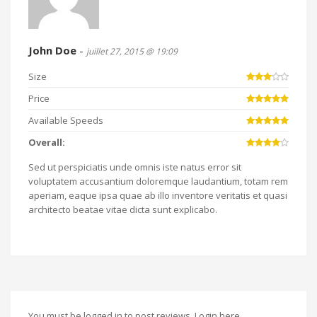
John Doe
-
juillet 27, 2015 @ 19:09
Size
Price
Available Speeds
Overall:
Sed ut perspiciatis unde omnis iste natus error sit
voluptatem accusantium doloremque laudantium, totam rem
aperiam, eaque ipsa quae ab illo inventore veritatis et quasi
architecto beatae vitae dicta sunt explicabo.
You must be logged in to post reviews. Login
here