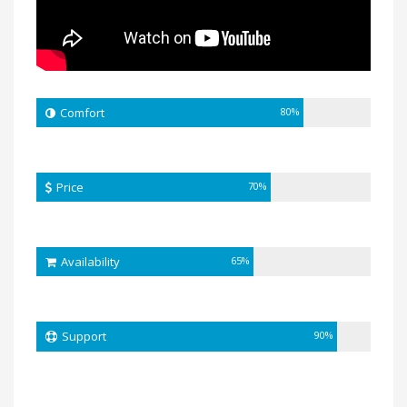
Comfort
80%
Price
70%
Availability
65%
Support
90%