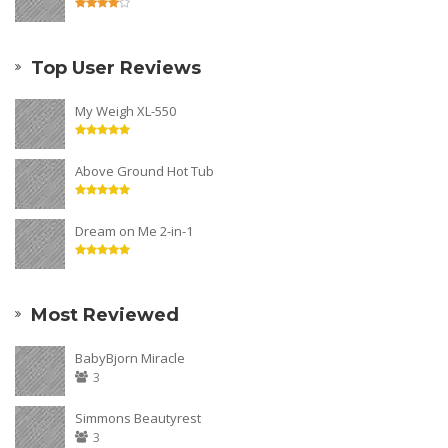
Top User Reviews
My Weigh XL-550
Above Ground Hot Tub
Dream on Me 2-in-1
Most Reviewed
BabyBjorn Miracle
3
Simmons Beautyrest
3