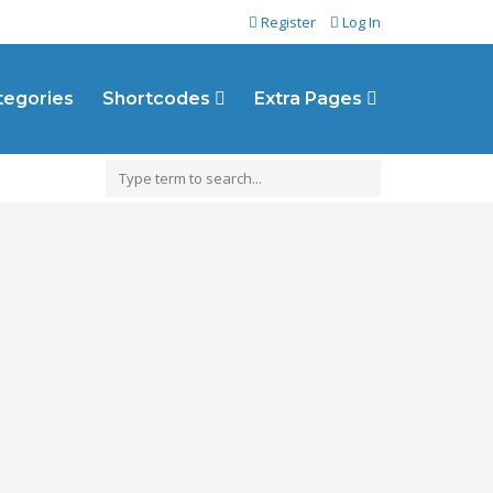
Register
Log In
ategories
Shortcodes
Extra Pages