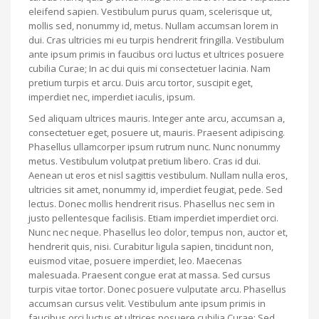
eleifend sapien. Vestibulum purus quam, scelerisque ut,
mollis sed, nonummy id, metus. Nullam accumsan lorem in
dui. Cras ultricies mi eu turpis hendrerit fringilla. Vestibulum
ante ipsum primis in faucibus orci luctus et ultrices posuere
cubilia Curae; In ac dui quis mi consectetuer lacinia. Nam
pretium turpis et arcu. Duis arcu tortor, suscipit eget,
imperdiet nec, imperdiet iaculis, ipsum.
Sed aliquam ultrices mauris. Integer ante arcu, accumsan a,
consectetuer eget, posuere ut, mauris. Praesent adipiscing.
Phasellus ullamcorper ipsum rutrum nunc. Nunc nonummy
metus. Vestibulum volutpat pretium libero. Cras id dui.
Aenean ut eros et nisl sagittis vestibulum. Nullam nulla eros,
ultricies sit amet, nonummy id, imperdiet feugiat, pede. Sed
lectus. Donec mollis hendrerit risus. Phasellus nec sem in
justo pellentesque facilisis. Etiam imperdiet imperdiet orci.
Nunc nec neque. Phasellus leo dolor, tempus non, auctor et,
hendrerit quis, nisi. Curabitur ligula sapien, tincidunt non,
euismod vitae, posuere imperdiet, leo. Maecenas
malesuada. Praesent congue erat at massa. Sed cursus
turpis vitae tortor. Donec posuere vulputate arcu. Phasellus
accumsan cursus velit. Vestibulum ante ipsum primis in
faucibus orci luctus et ultrices posuere cubilia Curae; Sed