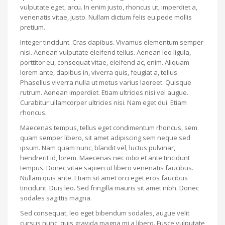
vulputate eget, arcu. In enim justo, rhoncus ut, imperdiet a,
venenatis vitae, justo. Nullam dictum felis eu pede mollis
pretium.
Integer tincidunt. Cras dapibus. Vivamus elementum semper
nisi. Aenean vulputate eleifend tellus. Aenean leo ligula,
porttitor eu, consequat vitae, eleifend ac, enim. Aliquam
lorem ante, dapibus in, viverra quis, feugiat a, tellus.
Phasellus viverra nulla ut metus varius laoreet. Quisque
rutrum. Aenean imperdiet. Etiam ultricies nisi vel augue.
Curabitur ullamcorper ultricies nisi. Nam eget dui. Etiam
rhoncus.
Maecenas tempus, tellus eget condimentum rhoncus, sem
quam semper libero, sit amet adipiscing sem neque sed
ipsum. Nam quam nunc, blandit vel, luctus pulvinar,
hendrerit id, lorem. Maecenas nec odio et ante tincidunt
tempus. Donec vitae sapien ut libero venenatis faucibus.
Nullam quis ante. Etiam sit amet orci eget eros faucibus
tincidunt. Duis leo. Sed fringilla mauris sit amet nibh. Donec
sodales sagittis magna.
Sed consequat, leo eget bibendum sodales, augue velit
cursus nunc, quis gravida magna mi a libero. Fusce vulputate