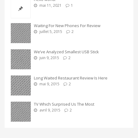
mai 11, 2021
1
Waiting For New Phones For Review
juillet 5, 2015
2
We’ve Analyzed Smallest USB Stick
juin 9, 2015
2
Long Waited Restaurant Review Is Here
mai 9, 2015
2
TV Which Surprised Us The Most
avril 9, 2015
2